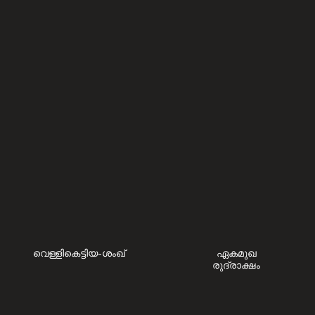
വെള്ളികെട്ടിയ-ശംഖ്
ഏകമുഖ
രുദ്രാക്ഷം