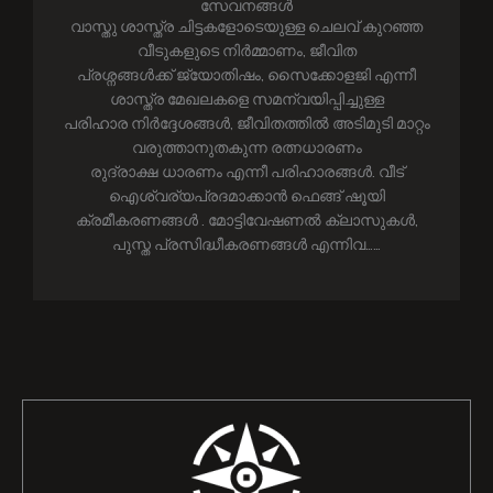
സേവനങ്ങൾ
വാസ്തു ശാസ്ത്ര ചിട്ടകളോടെയുള്ള ചെലവ് കുറഞ്ഞ
വീടുകളുടെ നിർമ്മാണം, ജീവിത
പ്രശ്നങ്ങൾക്ക് ജ്യോതിഷം, സൈക്കോളജി എന്നീ
ശാസ്ത്ര മേഖലകളെ സമന്വയിപ്പിച്ചുള്ള
പരിഹാര നിർദ്ദേശങ്ങൾ, ജീവിതത്തിൽ അടിമുടി മാറ്റം
വരുത്താനുതകുന്ന രത്നധാരണം
രുദ്രാക്ഷ ധാരണം എന്നീ പരിഹാരങ്ങൾ. വീട്
ഐശ്വര്യപ്രദമാക്കാൻ ഫെങ്ങ് ഷൂയി
ക്രമീകരണങ്ങൾ . മോട്ടിവേഷണൽ ക്ലാസുകൾ,
പുസ്ത പ്രസിദ്ധീകരണങ്ങൾ എന്നിവ……