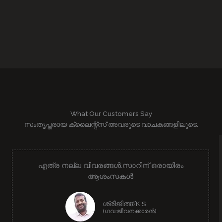
What Our Customers Say
സംതൃപ്തരായ ക്ലൈന്റ്സ് അവരുടെ വാചകങ്ങളിലൂടെ.
എത്ര നല്ല വിവരങ്ങൾ.സാറിന് ഒരായിരം
ആശംസകൾ
ശ്രീജിത്ത് K S
(ഗവ:ജീവനക്കാരൻ)