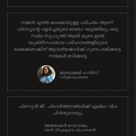
നമ്മൾ എത്ര കാലമായുള്ള പരിചയം ആണ് .
പ്രസൂന്റെ വളർച്ചയുടെ ഓരോ ഘട്ടത്തിലും ഒരു
നല്ല സുഹൃത്ത് ആയി കൂടെ ഉണ്ട്.
യുക്തിസഹമായ പരിഹാരങ്ങളിലൂടെ
ലക്ഷക്കണക്കിന് ആവശ്യക്കാർക്ക് ഗുണം ലഭിക്കട്ടെ.
നന്മകൾ ഭവിക്കട്ടെ
ജയലക്ഷമി ഹാരിസ്
(വീട്ടമ്മ മുംബൈ)
പ്രസൂൻ ജീ . പ്രവർത്തനങ്ങൾക്ക് എല്ലാ വിധ
പിൻതുണയും
അശോകൻ വെമ്പായം
(മൺ വീടുകളുടെ പ്രചാരകൻ)