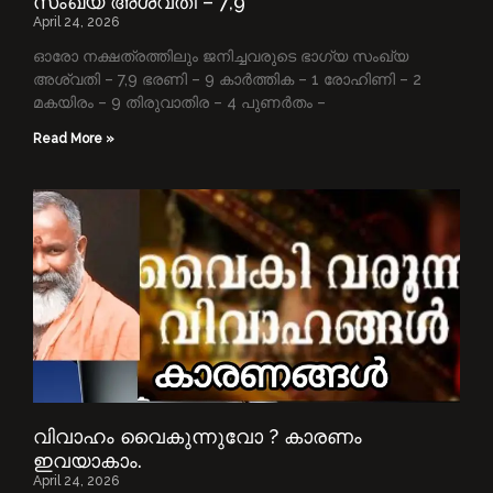
സംഖ്യ അശ്വതി – 7,9
April 24, 2026
ഓരോ നക്ഷത്രത്തിലും ജനിച്ചവരുടെ ഭാഗ്യ സംഖ്യ
അശ്വതി – 7,9 ഭരണി – 9 കാർത്തിക – 1 രോഹിണി – 2
മകയിരം – 9 തിരുവാതിര – 4 പുണർതം –
Read More »
വിവാഹം വൈകുന്നുവോ ? കാരണം
ഇവയാകാം.
April 24, 2026