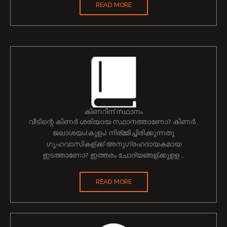
READ MORE
കിണറിന് സ്ഥാനം
വീടിന്റെ കിണർ ശരിയായ സ്ഥാനത്താണോ? കിണർ ,
ജലാശയം(കുളം) നിര്മ്മിച്ചിരിക്കുന്നതു
ഗൃഹവാസികള്ക്ക് അനുഗ്രഹദായകമായ
ഇടത്താണോ? ഇത്തരം ചോദ്യങ്ങള്ക്കുളള …
READ MORE