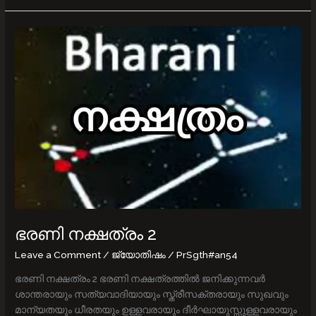
ഭരണി
നക്ഷത്രം
2
ഭരണി നക്ഷത്രം 2
Leave a Comment
/
ജ്യോതിഷം
/
PrSgth#an54
ഭരണി നക്ഷത്രം 2 ഭരണി നക്ഷത്രത്തിൽ ജനിക്കുന്നവർ
ശാന്തരായും സത്യവാദിയായും സ്ത്രീസക്തരായും സുഖവും
മാന്യതയും ധീരതയും ഉള്ളവരായും ദീർഘായുസ്സുള്ളവരായും