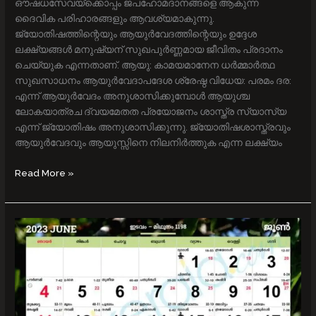
ഔഷധസേവയ്ക്കൊപ്പം ജപഹോമദാനങ്ങളെ ആകുന്ന
ദൈവിക പരിഹാരങ്ങളും ആവശ്യമാകുന്നു.
ജ്യോതിഷത്തിന്റെയും ആയുര്‍വേദത്തിന്റെയും ഉദ്ദേശ
ലക്ഷ്യങ്ങള്‍ മനുഷ്യന് സുഖപുര്‍ണ്ണമായ ജീവിതം പ്രദാനം
ചെയ്യുക എന്നതാണ്. ആയു: കാമയമാനേന ധര്‍മ്മാര്‍ത്ഥ
സുഖസാധനം ആയുര്‍വേദാപദേശ ശ്രേഷ്ഠ വിധേയ: പരമം ദര:
എന്ന് ആയുര്‍വേദം അനുശാസിക്കുമ്പോള്‍ ആയുശ്ച
ലോകയാത്രച ദ്വയമേതത പ്രയോജനം ശാസ്ത്ര സ്യാസ്യ
എന്ന് ജ്യോതിഷം അനുശാസിക്കുന്നു. ജ്യോതിഷശാസ്ത്രവും
ആയുര്‍വേദവും ആയുസ്സിനെ നിലനിര്‍ത്തുക എന്ന ലക്ഷ്യം
Read More »
2023
ജൂൺ
മാസം