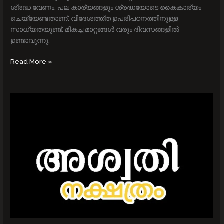
ശ്രദ്ധ വേണം. പല കാര്യങ്ങളും ശ്രദ്ധയോടെ കൈകാര്യം
ചെയ്യേണ്ടതാണ്. വിദേശത്ത്ത ഉപരിപഠനത്തിനുള്ള
സാധ്യതയുണ്ട്. മികച്ച മാറ്റങ്ങള്‍ വരും ദിവസങ്ങളില്‍
ഉണ്ടാവുന്നു.
Read More »
അശ്വതി
നക്ഷത്രം
1