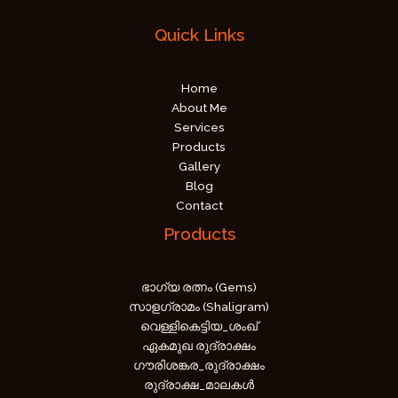
Quick Links
Home
About Me
Services
Products
Gallery
Blog
Contact
Products
ഭാഗ്യ രത്നം (Gems)
സാളഗ്രാമം (Shaligram)
വെള്ളികെട്ടിയ_ശംഖ്
ഏകമുഖ രുദ്രാക്ഷം
ഗൗരിശങ്കര_രുദ്രാക്ഷം
രുദ്രാക്ഷ_മാലകൾ