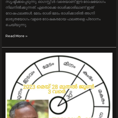
സൃഷ്ടിക്കപ്പെടുന്നു. ഓഗസ്റ്റ് 18 വരെയാണ് ഈ ദോഷയോഗം
നിലനില്‍ക്കുന്നത്. ഏതൊക്കെ രാശിക്കാരിലാണ് ഇത്
ദോഷഫലങ്ങള്‍. മേടം രാശി മേടം രാശിക്കാരില്‍ അഗ്നി
മാരുതയോഗം വളരെ ദോഷകരമായ ഫലങ്ങളെ പ്രദാനം
ചെയ്യുന്നു.
Read More »
2023
മെയ്
28
മുതല്‍
ജൂൺ‍
3
വരെ
12
രാശിക്കും
സമ്പൂര്‍ണ
സൂര്യ