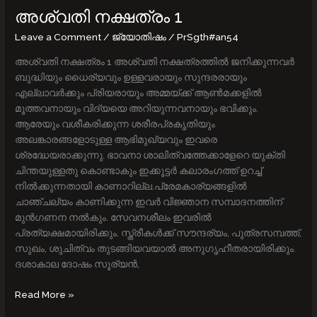
അശ്വതി നക്ഷത്രം 1
Leave a Comment
/
ജ്യോതിഷം
/
PrSgth#an54
അശ്വതി നക്ഷത്രം 1 അശ്വതി നക്ഷത്രത്തിൽ ജനിക്കുന്നവർ
ബുദ്ധിയും ധൈര്യവും ഉള്ളവരായും സുന്ദരരായും
എല്ലാവർക്കും പ്രിയരായും അമ്മയ്ക്ക്‌ ആൺമക്കളിൽ
മൂത്തവനായും വിദ്യയെ അറിയുന്നവനായും ഭവിക്കും.
ആരേയും വശീകരിക്കുന്ന ശരീരപ്രകൃതിയും
അലങ്കാരങ്ങളോടുള്ള ആഭിമുഖ്യവും ഇവരെ
ശ്രദ്ധേയരാക്കുന്നു. ഭാവനാ ശാലിത്വത്തേക്കാളേറെ യുക്തി
ചിന്തയുള്ളതു കൊണ്ടാകും ഇക്കൂട്ടർ കലാരംഗത്ത്‌ ഉറച്ച്‌
നിൽക്കുന്നതായി കാണാറില്ല.പ്രേമകാര്യങ്ങളിൽ
ചാഞ്ചല്യം കാണിക്കുന്ന ഇവർ വിജ്ഞാന സമ്പാദനത്തിന്‌
മുൻഗണന നൽകും. സേവനശീലം ഇവരിൽ
പ്രത്യക്ഷമായിരിക്കും. സ്ത്രീകൾക്ക്‌ സൗന്ദര്യം, പുത്രസമ്പത്ത്‌,
സുഖം, ശുചിത്വം തുടങ്ങിയവയാൽ അനുഗൃഹീതരായിരിക്കും.
ദശാകാല ദോഷം സൂര്യൻ,
Read More »