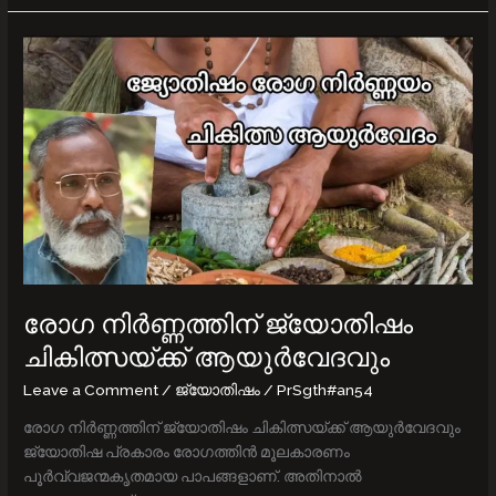
രോഗ
നിർണ്ണത്തിന്
ജ്യോതിഷം
ചികിത്സയ്ക്ക്
ആയുർവേദവും
രോഗ നിർണ്ണത്തിന് ജ്യോതിഷം
ചികിത്സയ്ക്ക് ആയുർവേദവും
Leave a Comment
/
ജ്യോതിഷം
/
PrSgth#an54
രോഗ നിർണ്ണത്തിന് ജ്യോതിഷം ചികിത്സയ്ക്ക് ആയുർവേദവും
ജ്യോതിഷ പ്രകാരം രോഗത്തിന്‍ മൂലകാരണം
പൂര്‍വ്വജന്മകൃതമായ പാപങ്ങളാണ്. അതിനാല്‍