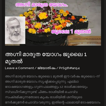
മാരുത
യോഗം
ജൂലൈ
1
മുതൽ
അഗ്നി മാരുത യോഗം ജൂലൈ 1
മുതൽ
Leave a Comment
/
ജ്യോതിഷം
/
PrSgth#an54
അഗ്നി മാരുത യോഗം ജൂലൈ 1 മുതൽ ഈ വര്‍ഷം ജൂലൈ 1-ന്
അഗ്നി മാരുത യോഗം സൃഷ്ടിക്കപ്പെടുന്നു. എല്ലാ
ദോഷയോഗങ്ങളും ഗുണഫലങ്ങളും 12 രാശിക്കാരേയും
സ്വാധീനിക്കുന്നുണ്ട്. ചിങ്ങം രാശിയില്‍ ചൊവ്വ
സംക്രമിക്കുന്നതോടെ കുംഭം രാശിയില്‍ ശനിയുടെ
നേര്‍ക്കുനേര്‍ ചൊവ്വ വരുന്നു. ഇതിന്റെ ഫലമായി ദോഷയോഗം